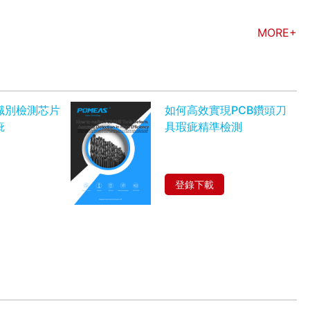
MORE+
識別檢測芯片
如何高效實現PCB鑽頭刀
疵
具瑕疵精準檢測
登錄下載