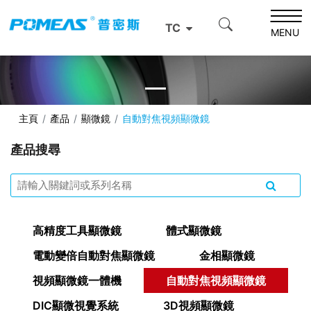
TC
MENU
主頁
產品
顯微鏡
自動對焦視頻顯微鏡
產品搜尋
高精度工具顯微鏡
體式顯微鏡
電動變倍⾃動對焦顯微鏡
金相顯微鏡
視頻顯微鏡一體機
自動對焦視頻顯微鏡
DIC顯微視覺系統
3D視頻顯微鏡