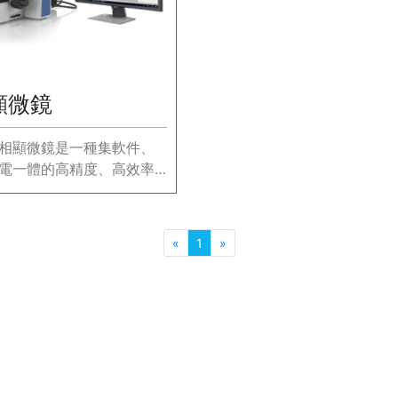
顯微鏡
相顯微鏡是一種集軟件、
電一體的高精度、高效率
量儀器
«
1
»