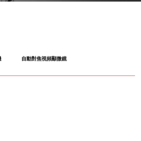
機
自動對焦視頻顯微鏡