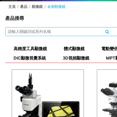
主頁
產品
顯微鏡
金相顯微鏡
產品搜尋
高精度工具顯微鏡
體式顯微鏡
電動變
DIC顯微視覺系統
3D視頻顯微鏡
MP