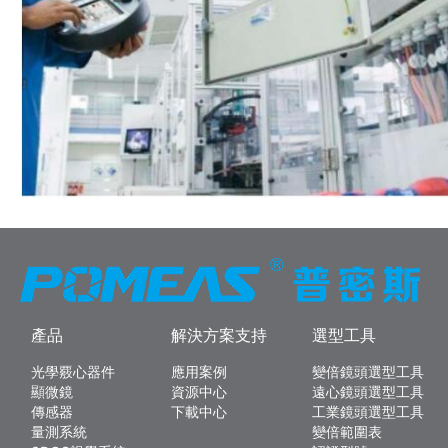
產品
解決方案支持
選型工具
光學覈心器件
應用案例
變倍鏡頭選型工具
顯微鏡
資源中心
遠心鏡頭選型工具
傳感器
下載中心
工業鏡頭選型工具
量測系統
變倍範圍表