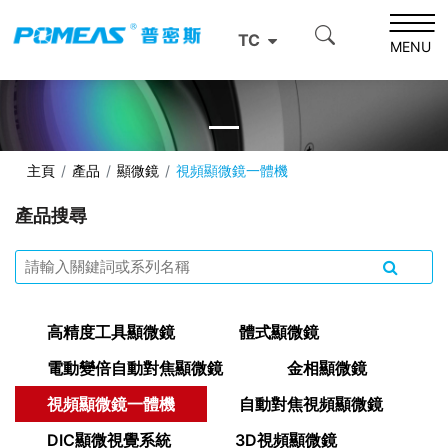
TC
MENU
主頁
產品
顯微鏡
視頻顯微鏡一體機
產品搜尋
高精度工具顯微鏡
體式顯微鏡
電動變倍⾃動對焦顯微鏡
金相顯微鏡
視頻顯微鏡一體機
自動對焦視頻顯微鏡
DIC顯微視覺系統
3D視頻顯微鏡