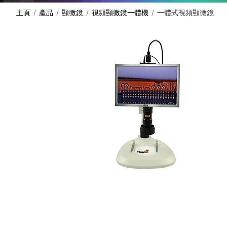
主頁
產品
顯微鏡
視頻顯微鏡一體機
一體式視頻顯微鏡
分享: