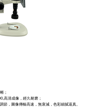
清晰；
800,高清成像，經久耐磨；
按鍵調節，圖像傳輸高速，無衰減，色彩細膩逼真。