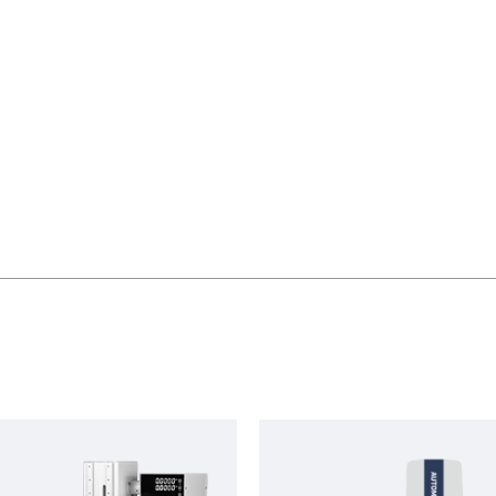
具顯微鏡是新型、數字化測量顯微鏡，主要用於生產車間、計量檢測室的產品零件尺寸檢測。
自動對焦視頻顯微鏡可以在顯示器上以全新的角度觀察樣品，並且無需使用目鏡。