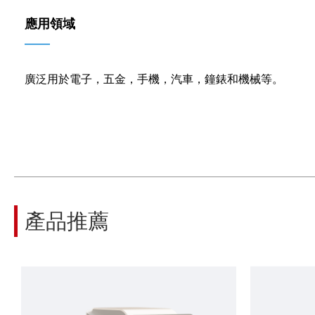
應用領域
——
廣泛用於電子，五金，手機，汽車，鐘錶和機械等。
產品推薦
1秒內完成100個尺寸的檢測，消除人為誤差，任何人都能得到相同測量結果，一鍵測量，一鍵輸出報表
高精度工