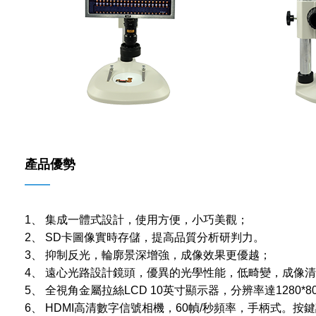
產品優勢
——
1、 集成一體式設計，使用方便，小巧美觀；
2、 SD卡圖像實時存儲，提高品質分析研判力。
3、 抑制反光，輪廓景深增強，成像效果更優越；
4、 遠心光路設計鏡頭，優異的光學性能，低畸變，成像
5、 全視角金屬拉絲LCD 10英寸顯示器，分辨率達1280*
6、 HDMI高清數字信號相機，60幀/秒頻率，手柄式。