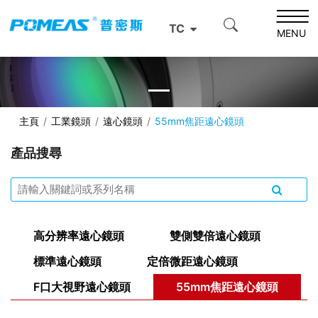
TC
MENU
主頁
工業鏡頭
遠心鏡頭
55mm焦距遠心鏡頭
產品搜尋
高分辨率遠心鏡頭
雙側雙倍遠心鏡頭
標準遠心鏡頭
定倍微距遠心鏡頭
F口大視野遠心鏡頭
55mm焦距遠心鏡頭