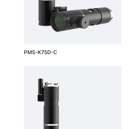
PMS-K75D-C
4k同軸電動變倍鏡頭0.68X-5.0X ， 支持最大傳感器尺寸 1", WD 80mm