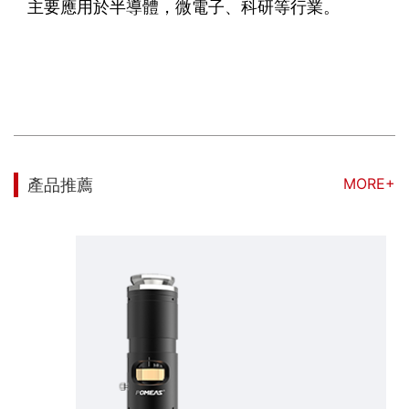
主要應用於半導體，微電子、科研等行業。
MORE+
產品推薦
4K定格變倍鏡頭 0.68X-5.0X ， 支持最大傳感器尺寸1", WD 80mm