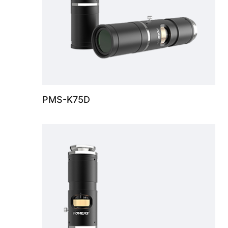
PMS-K75D
4K同軸定格變倍鏡頭 0.68X-5.0X . 支持最大傳感器尺寸1", WD 80mm