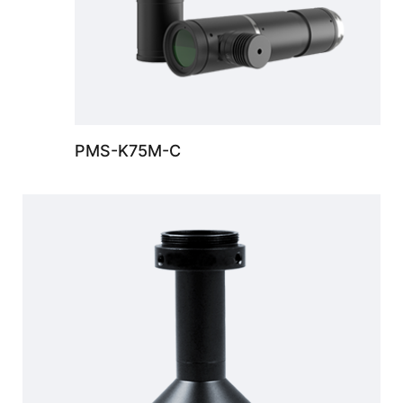
PMS-K75M-C
標準遠心鏡頭 0.5X，支持最大傳感器尺寸1/2“，WD 40mm，C接口